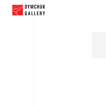
НОВИНИ
П
Юрій Болса. Живи, не
бійся
18.10.2018 - 25.11.2018
Роботи
Expo
Прес-Реліз