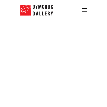
Dymchuk Gallery запускає
оновлену видавничу програму
05.02.2021
У 2021 році Dymchuk Gallery
перезапускає власну видавничу
програму. Наша команда готує до друку
цілу низку візуальних книг, каталогів і
досліджень з теорії та історії мистецтва.
Основний фокус нашої оновленої