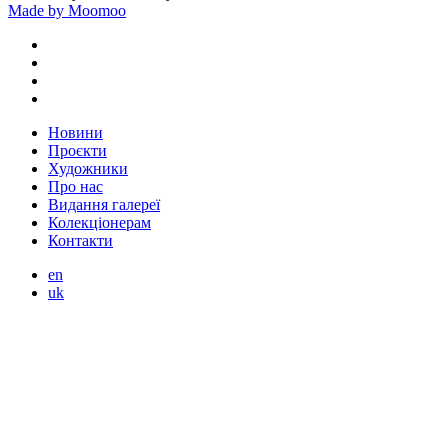
Made by Moomoo
Новини
Проєкти
Художники
Про нас
Видання галереї
Колекціонерам
Контакти
en
uk