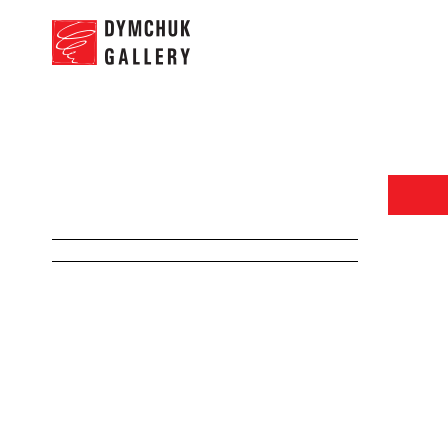
НОВИНИ
П
Станіслав Сілантьєв
“Romantica”
Замов